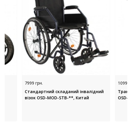
7999 грн.
10999 
Стандартний складаний інвалідний
Транз
візок OSD-MOD-STB-**, Китай
OSD-M