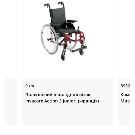
0 грн.
8980 гр
re
Полегшений інвалідний візок
Компл
Invacare Action 3 Junior, (Франція)
MatrX,