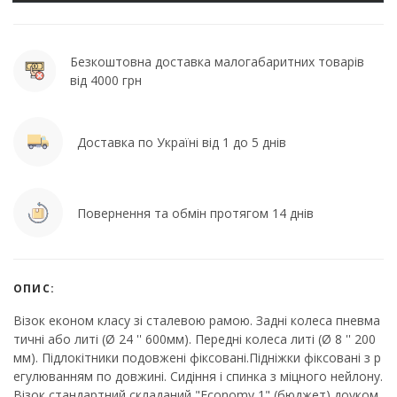
Безкоштовна доставка малогабаритних товарів
від 4000 грн
Доставка по Україні від 1 до 5 днів
Повернення та обмін протягом 14 днів
ОПИС:
Візок економ класу зі сталевою рамою. Задні колеса пневма
тичні або литі (Ø 24 '' 600мм). Передні колеса литі (Ø 8 '' 200
мм). Підлокітники подовжені фіксовані.Підніжки фіксовані з р
егулюванням по довжині. Сидіння і спинка з міцного нейлону.
Візок стандартний складаний "Economy 1" (бюджет) доуком