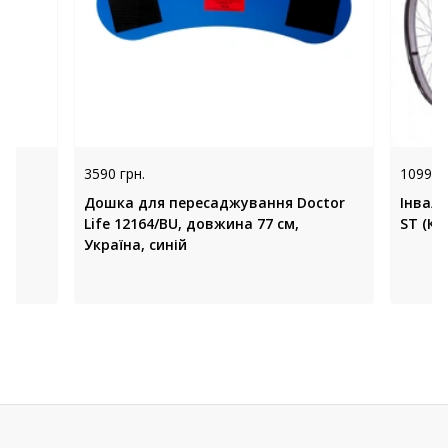
3590 грн.
10999 
re
Дошка для пересаджування Doctor
Інвал
Life 12164/BU, довжина 77 см,
ST (Ки
Україна, синій