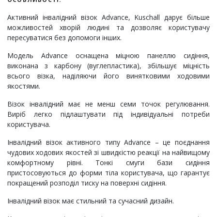
Активний інвалідний візок Advance, Kuschall дарує більше
можливостей хворій людині та дозволяє користувачу
пересуватися без допомоги інших.
Модель Advance оснащена міцною панеллю сидіння,
виконана з карбону (вуглепластика), збільшує міцність
всього візка, наділяючи його винятковими ходовими
якостями.
Візок інвалідний має не менш семи точок регулювання.
Виріб легко підлаштувати під індивідуальні потреби
користувача.
Інвалідний візок активного типу Advance – це поєднання
чудових ходових якостей зі швидкістю реакції на найвищому
комфортному рівні. Тонкі смуги бази сидіння
пристосовуються до форми тіла користувача, що гарантує
покращений розподіл тиску на поверхні сидіння.
Інвалідний візок має стильний та сучасний дизайн.