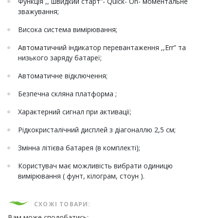
Функція ,, швидкий старт”- Quick- On- моментальне
зважування;
Висока система вимірювання;
Автоматичний індикатор перевантаження ,,Err” та
низького заряду батареї;
Автоматичне відключення;
Безпечна скляна платформа ;
Характерний сигнал при активації;
Рідкокристалічний дисплей з діагоналлю 2,5 см;
Змінна літієва батарея (в комплекті);
Користувач має можливість вибрати одиницю
вимірювання ( фунт, кілограм, стоун ).
СХОЖІ ТОВАРИ:
Вам може сподобатись: