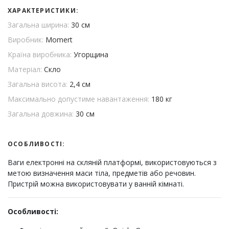
ХАРАКТЕРИСТИКИ:
Загальна ширина:
30 см
Виробник:
Momert
Країна виробника:
Угорщина
Матеріал:
Скло
Загальна висота:
2,4 см
Максимально допустиме навантаження:
180 кг
Загальна довжина:
30 см
ОСОБЛИВОСТІ:
Ваги електронні на скляній платформі, використовуються з
метою визначення маси тіла, предметів або речовин.
Пристрій можна використовувати у ванній кімнаті.
Особливості: