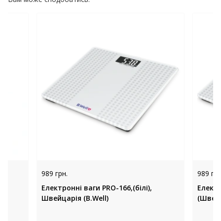
989 грн.
989 грн
80,
Електронні ваги PRO-166,(білі),
Електр
Швейцарія (B.Well)
(Швей