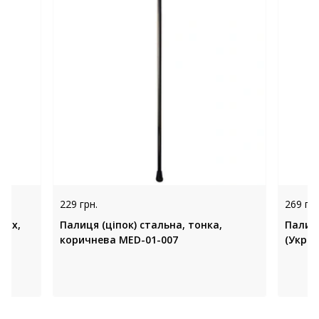
229 грн.
269 грн
оріх,
Палиця (ціпок) стальна, тонка,
Палиця
коричнева MED-01-007
(Украї