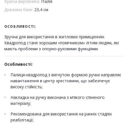
Країна виробника:
Італія
Довжина бази:
23,4 см
ОСОБЛИВОСТІ:
Зручна для використання в житлових приміщеннях.
Квадропод стане хорошим «помічником» літнім людям, які
мають проблеми з опорно-руховими функціями.
Особливості:
Палиця-квадропод з вигнутою формою ручки направляє
навантаження в центр хрестовини, що забезпечує
високу стійкість;
Накладка на ручку виконана з м’якого спіненого
матеріалу;
Рекомендована для використання на ранніх стадіях
реабілітації;