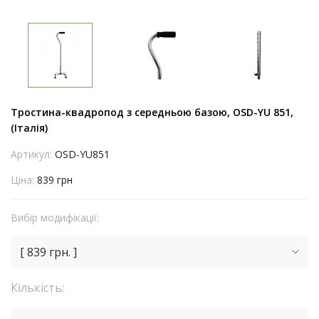
Тростина-квадропод з середньою базою, OSD-YU 851,
(Італія)
Артикул:
OSD-YU851
Ціна:
839 грн
Вибір модифікації:
[ 839 грн. ]
Кількість: