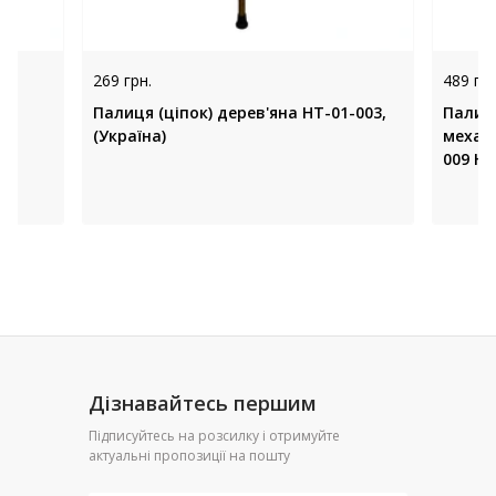
269 грн.
489 грн
ю
Палиця (ціпок) дерев'яна НТ-01-003,
Палиця
(Україна)
механ
009 Но
Дізнавайтесь першим
Підписуйтесь на розсилку і отримуйте
актуальні пропозиції на пошту