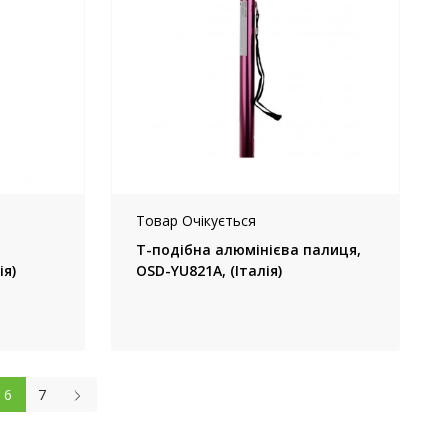
Товар Очікується
Т-подібна алюмінієва палиця,
ія)
OSD-YU821A, (Італія)
6
7