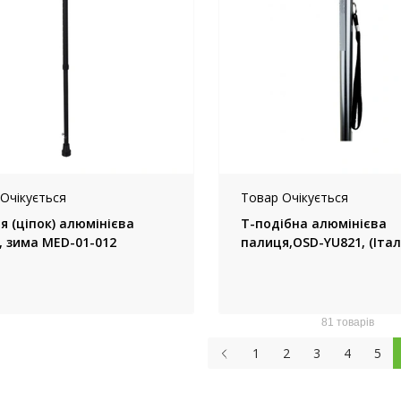
Очікується
Товар Очікується
я (ціпок) алюмінієва
Т-подібна алюмінієва
, зима MED-01-012
палиця,OSD-YU821, (Італ
81 товарів
1
2
3
4
5