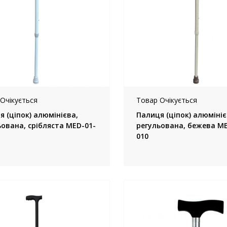
Очікується
Товар Очікується
 (ціпок) алюмінієва,
Палиця (ціпок) алюмініє
ьована, срібляста MED-01-
регульована, бежева ME
010