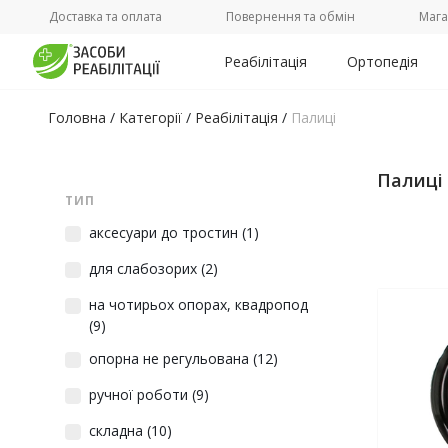
Доставка та оплата
Повернення та обмін
Мага
Реабілітація
Ортопедія
Головна
/
Категорії
/
Реабілітація
/
Палиці
Палиці
ТИП
аксесуари до тростин
(1)
для слабозорих
(2)
на чотирьох опорах, квадропод
(9)
опорна не регульована
(12)
ручної роботи
(9)
складна
(10)