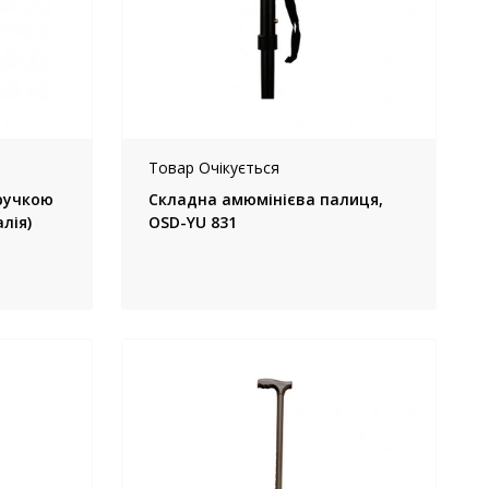
Товар Очікується
ручкою
Складна амюмінієва палиця,
алія)
OSD-YU 831