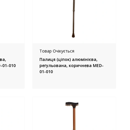
Товар Очікується
ва,
Палиця (ціпок) алюмінієва,
а, чорна MED-01-010
регульована, коричнева MED-
01-010