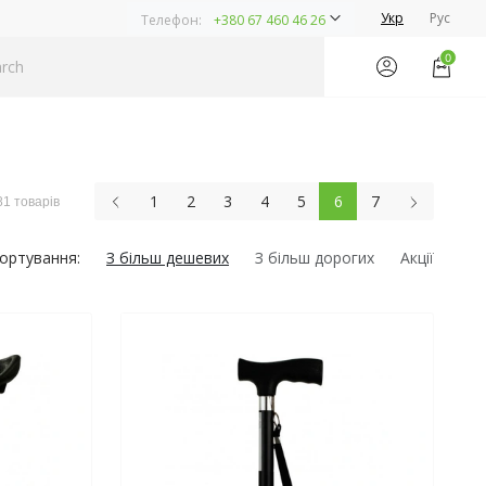
Укр
Рус
Телефон:
+380 67 460 46 26
0
1
2
3
4
5
6
7
81 товарів
ортування:
З більш дешевих
З більш дорогих
Акції