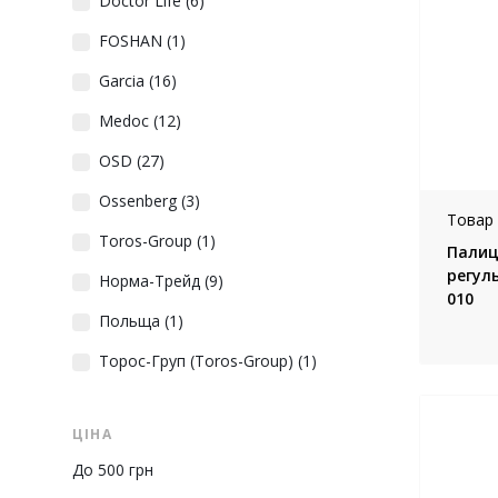
Doctor Life
(6)
FOSHAN
(1)
Garcia
(16)
Medoc
(12)
OSD
(27)
Ossenberg
(3)
Товар 
Toros-Group
(1)
Палиця
регул
Норма-Трейд
(9)
010
Польща
(1)
Торос-Груп (Toros-Group)
(1)
ЦІНА
До 500 грн