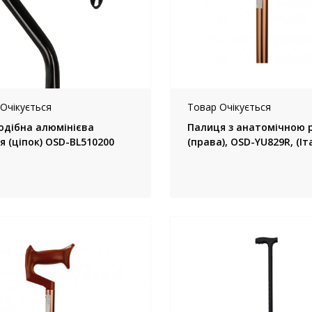
Очікується
Товар Очікується
одібна алюмінієва
Палиця з анатомічною 
я (ціпок) OSD-BL510200
(права), OSD-YU829R, (Іт