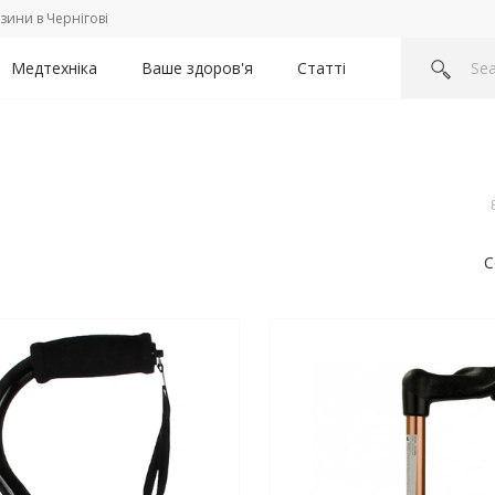
зини в Чернігові
Медтехніка
Ваше здоров'я
Статті
С