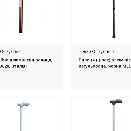
Очікується
Товар Очікується
ібна алюмінієва палиця,
Палиця (ціпок) алюмініє
820, (Італія)
регульован