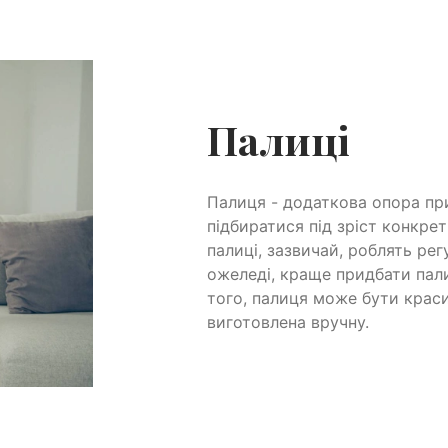
Палиці
Палиця - додаткова опора при
підбиратися під зріст конкре
палиці, зазвичай, роблять ре
ожеледі, краще придбати пал
того, палиця може бути крас
виготовлена вручну.