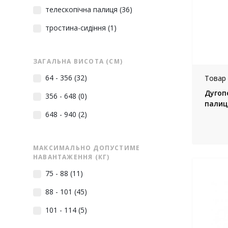
телескопічна палиця
(36)
тростина-сидіння
(1)
ЗАГАЛЬНА ВИСОТА (СМ)
64 - 356
(32)
Товар 
Дугоп
356 - 648
(0)
палиц
648 - 940
(2)
МАКСИМАЛЬНО ДОПУСТИМЕ
НАВАНТАЖЕННЯ (КГ)
75 - 88
(11)
88 - 101
(45)
101 - 114
(5)