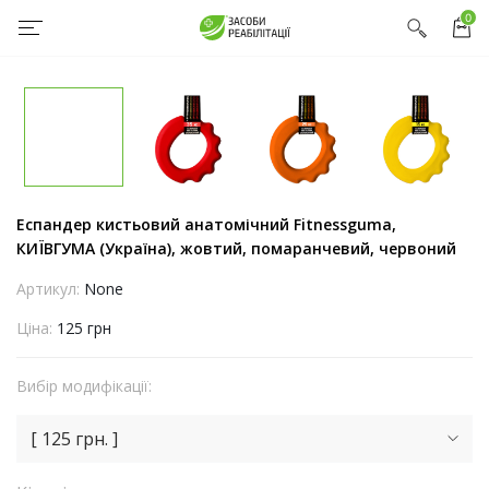
0
Еспандер кистьовий анатомічний Fitnessguma,
КИЇВГУМА (Україна), жовтий, помаранчевий, червоний
Артикул:
None
Ціна:
125 грн
Вибір модифікації:
[ 125 грн. ]