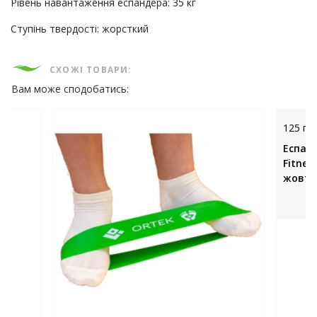
Рівень навантаження еспандера: 35 кг
Ступінь твердості: жорсткий
СХОЖІ ТОВАРИ:
Вам може сподобатись:
125 грн
Еспан
Fitnes
жовти