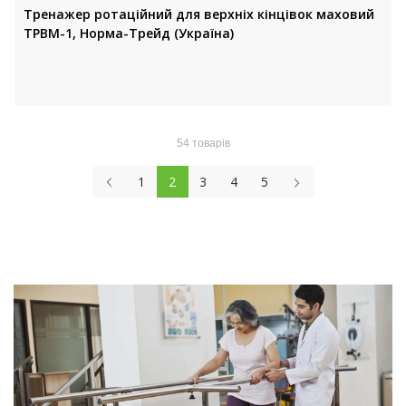
Тренажер ротаційний для верхніх кінцівок маховий
ТРВМ-1, Норма-Трейд (Україна)
54 товарів
1
2
3
4
5