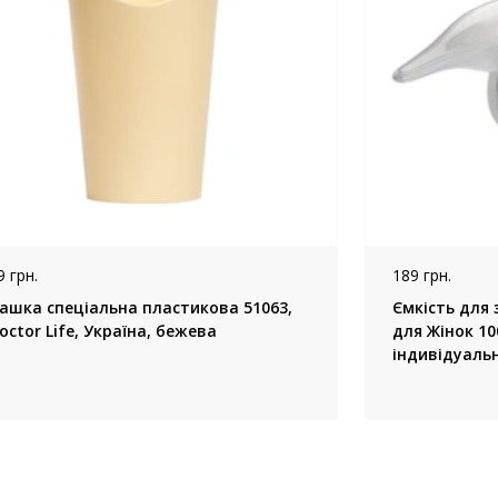
9 грн.
189 грн.
ашка спеціальна пластикова 51063,
Ємкість для 
octor Life, Україна, бежева
для Жінок 10
індивідуальн