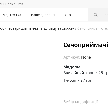
зини в Чернігові
Медтехніка
Ваше здоров'я
Статті
оби, товари для гігієни та догляду за хворим
/
Сечоприймачі стер
Сечоприймачі 
Артикул:
None
Модель:
Звичайний кран - 25 гр
Т-кран - 27 грн.
Вибір модифікації: