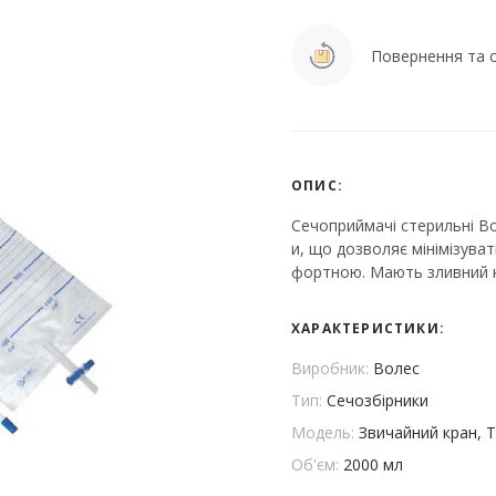
Повернення та о
ОПИС:
Сечоприймачі стерильні Во
и, що дозволяє мінімізува
фортною. Мають зливний 
ХАРАКТЕРИСТИКИ:
Виробник:
Волес
Тип:
Сечозбірники
Модель:
Звичайний кран, Т
Об'єм:
2000 мл