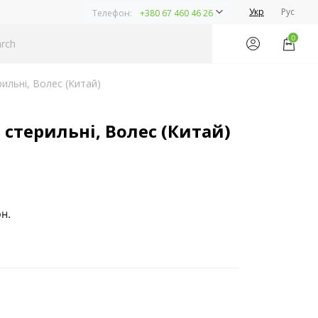
Укр
Рус
Телефон:
+380 67 460 46 26
0
ильні, Волес (Китай)
стерильні, Волес (Китай)
н.