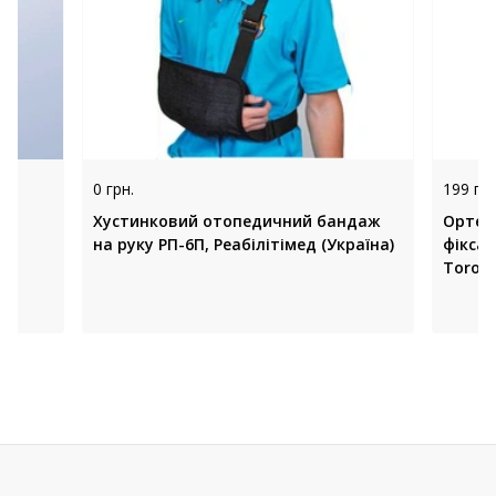
0 грн.
199 грн
3,
Хустинковий отопедичний бандаж
Ортез
на руку РП-6П, Реабілітімед (Україна)
фіксац
Toros 