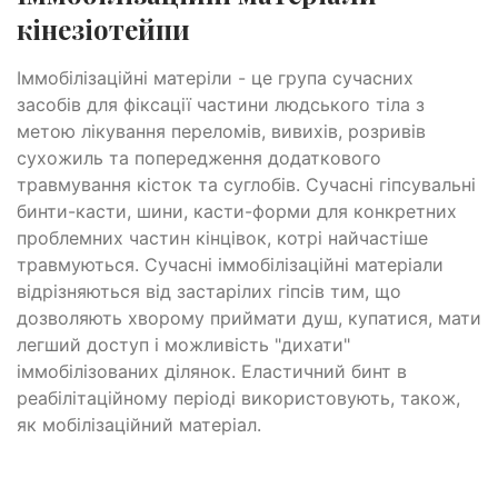
кінезіотейпи
Іммобілізаційні матеріли - це група сучасних
засобів для фіксації частини людського тіла з
метою лікування переломів, вивихів, розривів
сухожиль та попередження додаткового
травмування кісток та суглобів. Сучасні гіпсувальні
бинти-касти, шини, касти-форми для конкретних
проблемних частин кінцівок, котрі найчастіше
травмуються. Сучасні іммобілізаційні матеріали
відрізняються від застарілих гіпсів тим, що
дозволяють хворому приймати душ, купатися, мати
легший доступ і можливість "дихати"
іммобілізованих ділянок. Еластичний бинт в
реабілітаційному періоді використовують, також,
як мобілізаційний матеріал.