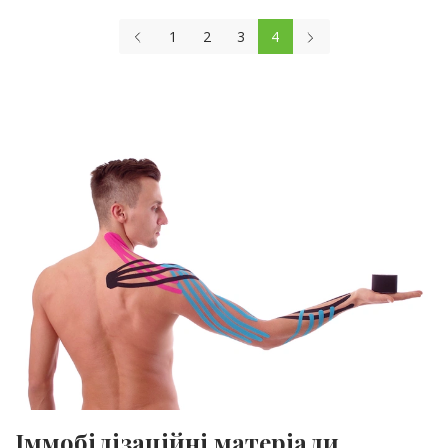
1
2
3
4
Іммобілізаційні матеріали