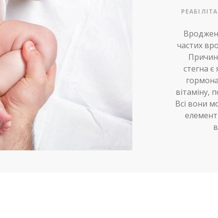
РЕАБІЛІТ
Вроджени
частих вр
Причин
стегна є 
гормона
вітаміну, 
Всі вони 
елементі
в