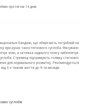
бмін протягом 14 днів
нкціональні бандажі, що зберігають потрібний на
ку при рухах тазостегнового суглоба. Фіксуванн
ечує згин, а затяжка заднього поясу забезпечує
углоба. Стремінці підтримують голівку стегнової
женні для нормального розвитку. Рекомендується
від 3-х тижнів життя до 9-ти місяців.
нових суглобів