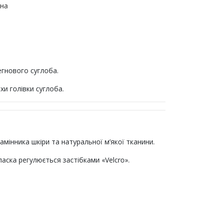
на
егнового суглоба.
хи голівки суглоба.
амінника шкіри та натуральної м’якої тканини.
аска регулюється застібками «Velcro».