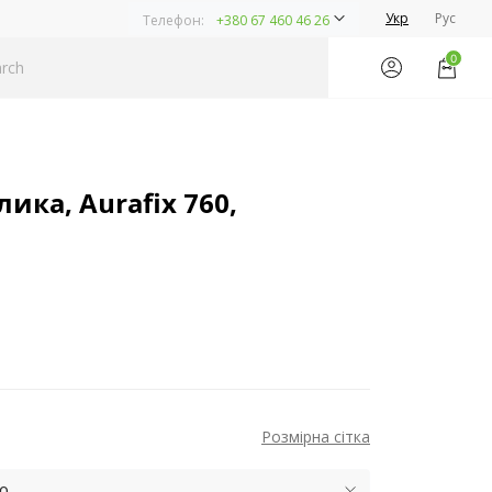
Укр
Рус
Телефон:
+380 67 460 46 26
0
ика, Aurafix 760,
Розмірна сітка
ю