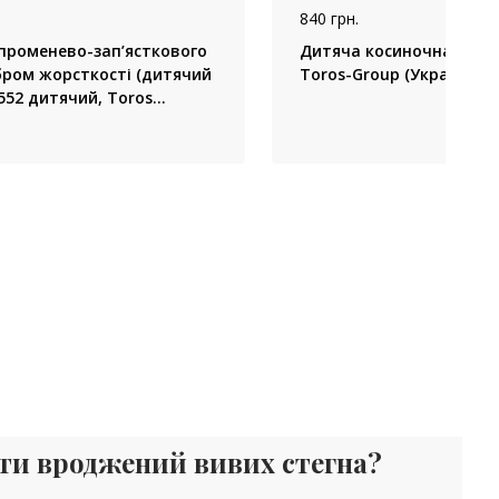
840 грн.
променево-зап’ясткового
Дитяча косиночна пов'яз
бром жорсткості (дитячий
Toros-Group (Україна)
 552 дитячий, Toros
ати вроджений вивих стегна?