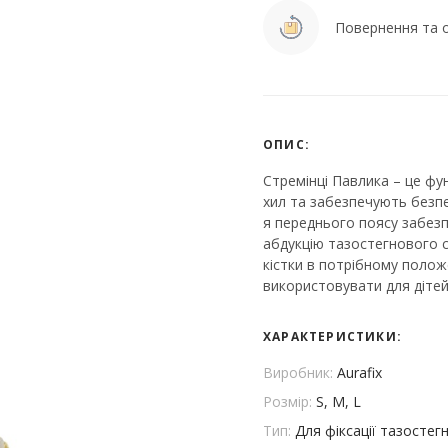
Повернення та о
ОПИС:
Стремінці Павлика – це фу
хил та забезпечують безпе
я переднього поясу забезп
абдукцію тазостегнового с
кістки в потрібному поло
використовувати для дітей 
ХАРАКТЕРИСТИКИ:
Виробник:
Aurafix
Розмір:
S, M, L
Тип:
Для фіксації тазостег