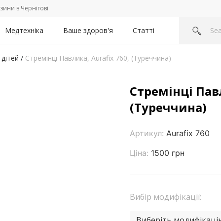
зини в Чернігові
Медтехніка
Ваше здоров'я
Статті
 дітей
/
Стремінці Павлика, Aurafix 760, (Туреччина)
Стремінці Павл
(Туреччина)
Артикул:
Aurafix 760
Ціна:
1500 грн
Вибір модифікації:
Виберіть модифікаці