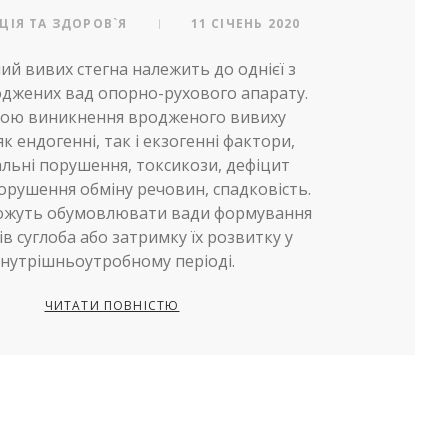
АЦІЯ ТА ЗДОРОВ`Я
11 СІЧЕНЬ 2020
|
й вивих стегна належить до однієї з
оджених вад опорно-рухового апарату.
ою виникнення вродженого вивиху
як ендогенні, так і екзогенні фактори,
льні порушення, токсикози, дефіцит
порушення обміну речовин, спадковість.
можуть обумовлювати вади формування
в суглоба або затримку їх розвитку у
нутрішньоутробному періоді.
ЧИТАТИ ПОВНІСТЮ