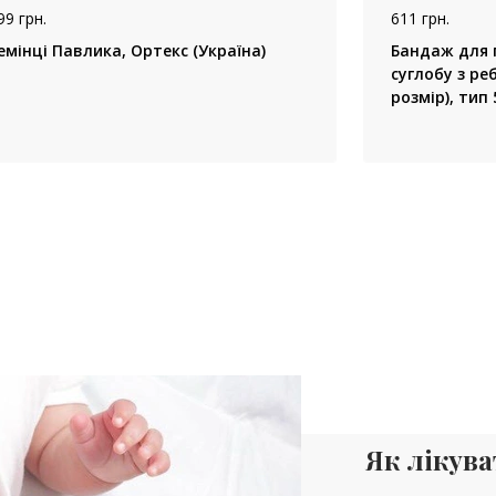
99 грн.
611 грн.
емінці Павлика, Ортекс (Україна)
Бандаж для 
суглобу з ре
розмір), тип
(Україна)
Як лікув