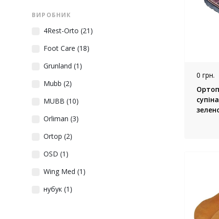
ВИРОБНИК
4Rest-Orto
(21)
Foot Care
(18)
Grunland
(1)
0 грн.
Mubb
(2)
Ортоп
супін
MUBB
(10)
зелен
Orliman
(3)
Ortop
(2)
OSD
(1)
Wing Med
(1)
нубук
(1)