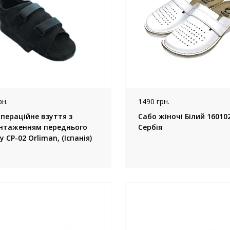
рн.
1490 грн.
операційне взуття з
Сабо жіночі Білий 16010
нтаженням переднього
Сербія
у СР-02 Orliman, (Іспанія)