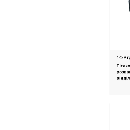
1489 г
Після
розва
відділ