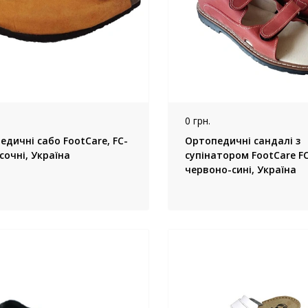
0 грн.
дичні сабо FootCare, FC-
Ортопедичні сандалі з
201, пісочні, Україна
супінатором FootCare F
червоно-сині, Україна