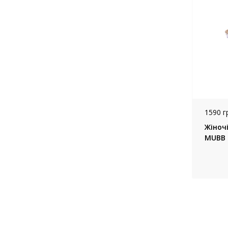
1590 г
Жіноч
MUBB 1