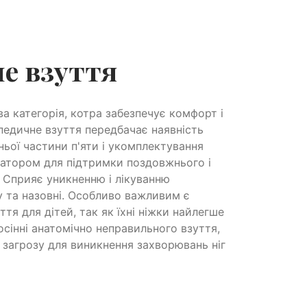
е взуття
а категорія, котра забезпечує комфорт і
педичне взуття передбачає наявність
ньої частини п'яти і укомплектування
атором для підтримки поздовжнього і
. Сприяє уникненню і лікуванню
у та назовні. Особливо важливим є
тя для дітей, так як їхні ніжки найлегше
осінні анатомічно неправильного взуття,
загрозу для виникнення захворювань ніг