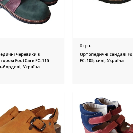
0 грн.
едичні черевики з
Ортопедичні сандалі Fo
атором FootCare FC-115
FC-105, сині, Україна
о-бордові, Україна