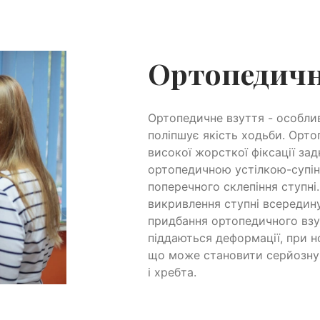
Ортопедичн
Ортопедичне взуття - особлив
поліпшує якість ходьби. Орто
високої жорсткої фіксації зад
ортопедичною устілкою-супін
поперечного склепіння ступні
викривлення ступні всередин
придбання ортопедичного взут
піддаються деформації, при н
що може становити серйозну 
і хребта.