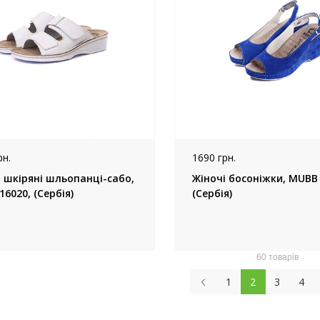
рн.
1690 грн.
і шкіряні шльопанці-сабо,
Жіночі босоніжки, MUBB 
6020, (Сербія)
(Сербія)
60 товарів
1
2
3
4