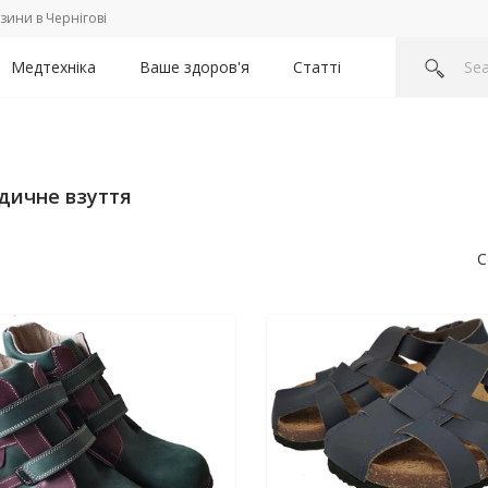
зини в Чернігові
Медтехніка
Ваше здоров'я
Статті
дичне взуття
С