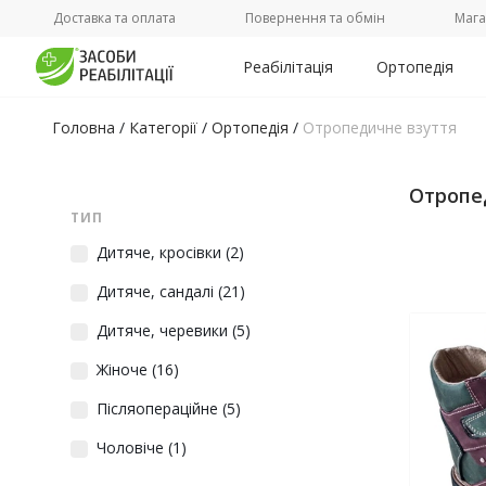
Доставка та оплата
Повернення та обмін
Мага
Реабілітація
Ортопедія
Головна
/
Категорії
/
Ортопедія
/
Отропедичне взуття
Отропе
ТИП
Дитяче, кросівки
(2)
Дитяче, сандалі
(21)
Дитяче, черевики
(5)
Жіноче
(16)
Післяопераційне
(5)
Чоловіче
(1)