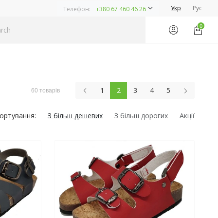
Укр
Рус
Телефон:
+380 67 460 46 26
0
1
2
3
4
5
60 товарів
ортування:
З більш дешевих
З більш дорогих
Акції