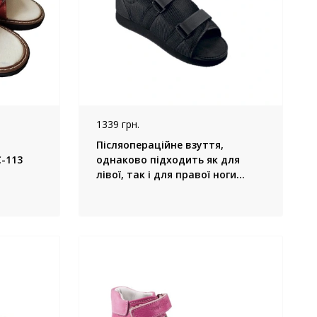
1339 грн.
Післяопераційне взуття,
C-113
однаково підходить як для
лівої, так і для правої ноги
СР-01 Orliman, (Іспанія)