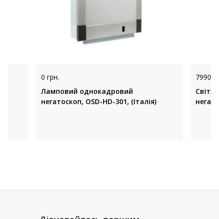
0 грн.
7990 гр
Ламповий однокадровий
Світл
)
негатоскоп, OSD-HD-301, (Італія)
негато