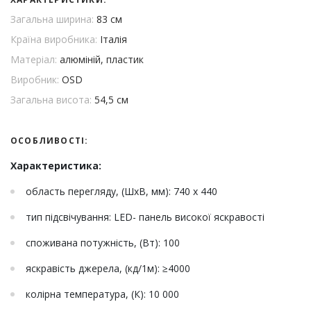
Загальна ширина:
83 см
Країна виробника:
Італія
Матеріал:
алюміній, пластик
Виробник:
OSD
Загальна висота:
54,5 см
ОСОБЛИВОСТІ:
Характеристика:
область перегляду, (ШхВ, мм): 740 х 440
тип підсвічування: LED- панель високої яскравості
споживана потужність, (Вт): 100
яскравість джерела, (кд/1м): ≥4000
колірна температура, (К): 10 000