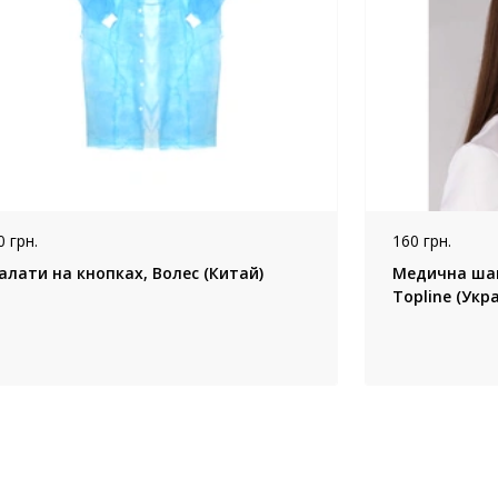
0 грн.
160 грн.
алати на кнопках, Волес (Китай)
Медична шап
Topline (Укра