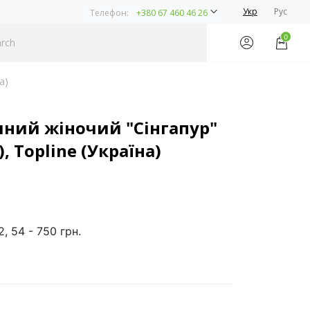
Укр
Рус
Телефон:
+380 67 460 46 26
0
а)
ний жіночий "Сінгапур"
, Topline (Україна)
2, 54 - 750 грн.