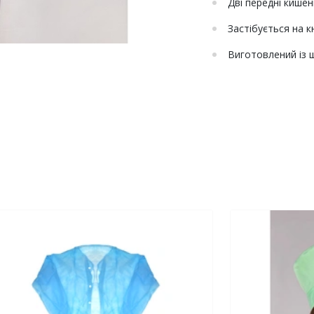
Дві передні кишен
Застібується на к
Виготовлений із 