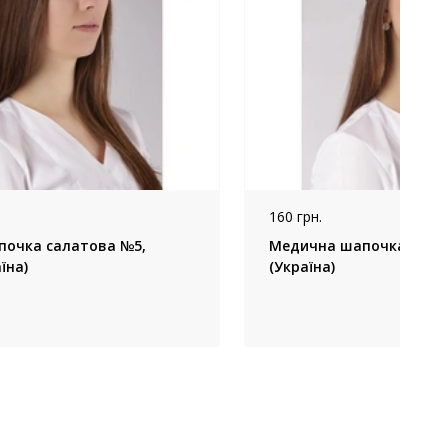
160 грн.
очка салатова №5,
Медична шапочка чорна
їна)
(Україна)