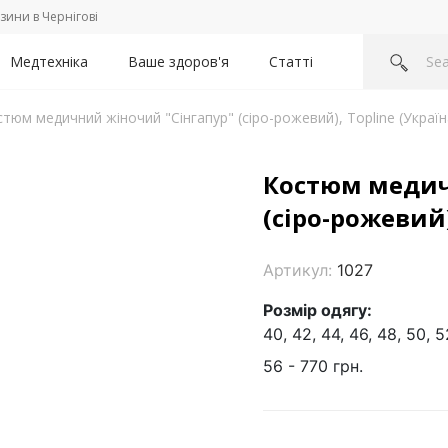
зини в Чернігові
Медтехніка
Ваше здоров'я
Статті
тюм медичний жіночий "Сінгапур" (сіро-рожевий), Topline (Україн
Костюм медич
(сіро-рожевий)
Артикул:
1027
Розмір одягу:
40, 42, 44, 46, 48, 50, 5
56 - 770 грн.