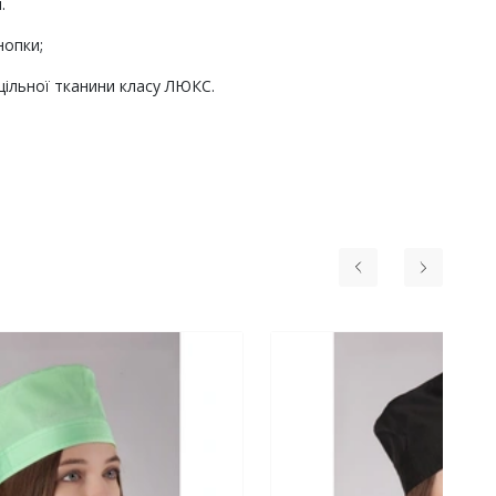
і.
нопки;
щільної тканини класу ЛЮКС.