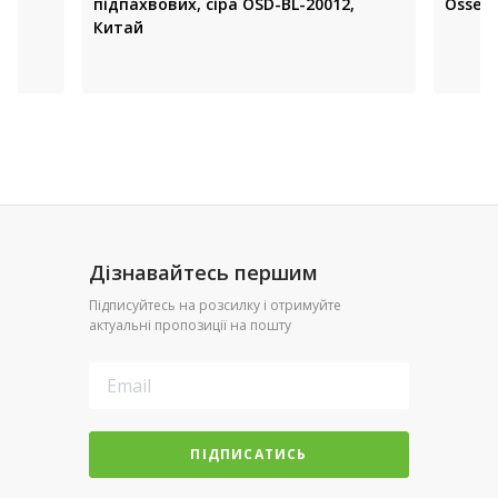
підпахвових, сіра OSD-BL-20012,
Ossenb
Китай
Дізнавайтесь першим
Підписуйтесь на розсилку і отримуйте
актуальні пропозиції на пошту
ПІДПИСАТИСЬ