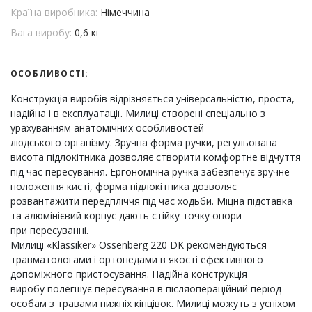
Країна виробника:
Німеччина
Вага виробу:
0,6 кг
ОСОБЛИВОСТІ:
Конструкція виробів відрізняється універсальністю, проста,
надійна і в експлуатації. Милиці створені спеціально з
урахуванням анатомічних особливостей
людського організму. Зручна форма ручки, регульована
висота підлокітника дозволяє створити комфортне відчуття
під час пересування. Ергономічна ручка забезпечує зручне
положення кисті, форма підлокітника дозволяє
розвантажити передпліччя під час ходьби. Міцна підставка
та алюмінієвий корпус дають стійку точку опори
при пересуванні.
Милиці «Klassiker» Ossenberg 220 DK рекомендуються
травматологами і ортопедами в якості ефективного
допоміжного пристосування. Надійна конструкція
виробу полегшує пересування в післяопераційний період
особам з травами нижніх кінцівок. Милиці можуть з успіхом