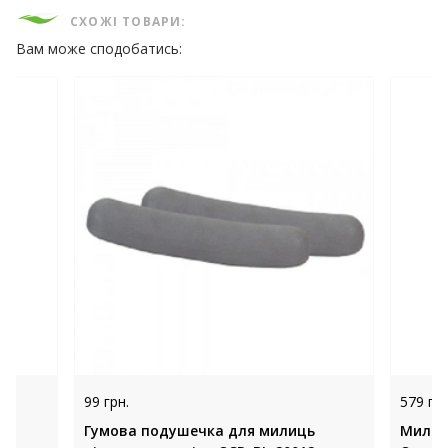
СХОЖІ ТОВАРИ:
Вам може сподобатись:
99 грн.
579 грн
Гумова подушечка для милиць
Милиця