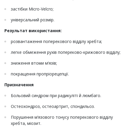
застібки Micro-Velcro;
універсальний розмір.
Результат використання:
розвантаження поперекового відділу хребта;
легке обмеження рухів попереково-крижового відділу;
зниження втоми м’язів;
покращення пропріорецепції.
Призначення
Больовий синдром при радикуліті й люмбаго.
Остеохондроз, остеоартрит, спондильоз.
Порушення м’язового тонусу поперекового відділу
хребта, міозит.