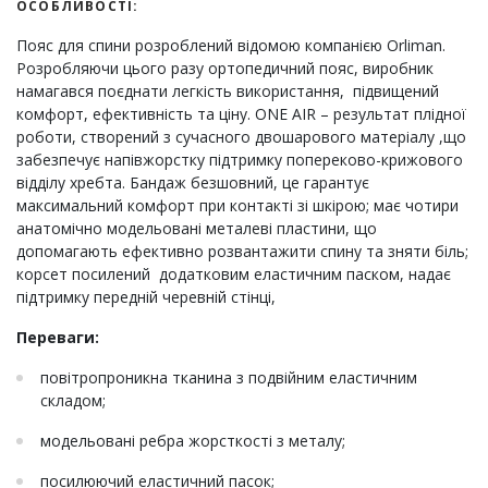
ОСОБЛИВОСТІ:
Пояс для спини розроблений відомою компанією Orliman.
Розробляючи цього разу ортопедичний пояс, виробник
намагався поєднати легкість використання, підвищений
комфорт, ефективність та ціну. ONE AIR – результат плідної
роботи, створений з сучасного двошарового матеріалу ,що
забезпечує напівжорстку підтримку попереково-крижового
відділу хребта. Бандаж безшовний, це гарантує
максимальний комфорт при контакті зі шкірою; має чотири
анатомічно модельовані металеві пластини, що
допомагають ефективно розвантажити спину та зняти біль;
корсет посилений додатковим еластичним паском, надає
підтримку передній черевній стінці,
Переваги:
повітропроникна тканина з подвійним еластичним
складом;
модельовані ребра жорсткості з металу;
посилюючий еластичний пасок;