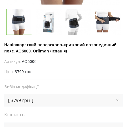
Напівжорсткий попереково-крижовий ортопедичний
пояс, AO6000, Orliman (Іспанія)
Артикул:
AO6000
Ціна:
3799 грн
Вибір модифікації:
[ 3799 грн. ]
Кількість: