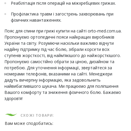
Реабілітація після операцій на міжхребцевих грижах.
Профілактика травм і загострень захворювань при
фізичних навантаженнях.
Пояс для спини при грижі купити на сайті orto-med.com.ua.
Пропонуємо ортопедичні пояси найкращих виробників
України та світу. Розуміючи наскільки важливо відчути
надійну підтримку під час болю, зібрали корсети всіх
ступенів жорсткості, від найм’якішого до найжорсткішого.
Пропонуємо самостійно обрати за ціною, дизайном та
потребою. Для уточнення інформації, звертайтеся за
номерами телефонів, вказаними на сайті. Менеджери
дадуть вичерпну інформацію, яка задовольнить
найвибагливішого шукача. Ми працюємо для поліпшення
Вашого комфорту та зниження фізичного болю. Бажаємо
здоров’я!
СХОЖІ ТОВАРИ:
Вам може сподобатись: