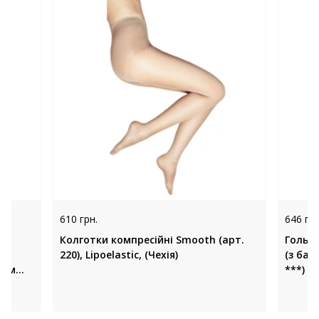
610 грн.
646 грн
Колготки компресійні Smooth (арт.
Гольфи
220), Lipoelastic, (Чехія)
(з бав
тим
***) «