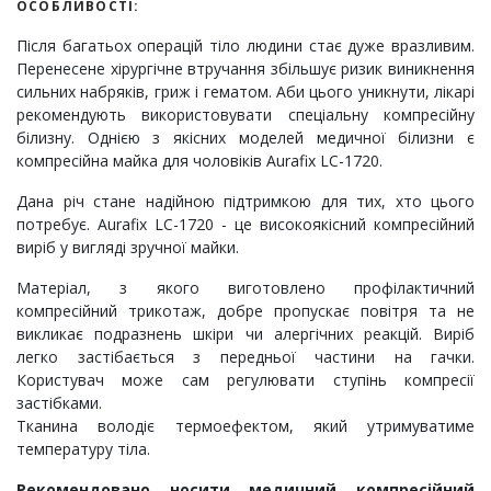
ОСОБЛИВОСТІ:
Після багатьох операцій тіло людини стає дуже вразливим.
Перенесене хірургічне втручання збільшує ризик виникнення
сильних набряків, гриж і гематом. Аби цього уникнути, лікарі
рекомендують використовувати спеціальну компресійну
білизну. Однією з якісних моделей медичної білизни є
компресійна майка для чоловіків Aurafix LC-1720.
Дана річ стане надійною підтримкою для тих, хто цього
потребує. Aurafix LC-1720 - це високоякісний компресійний
виріб у вигляді зручної майки.
Матеріал, з якого виготовлено профілактичний
компресійний трикотаж, добре пропускає повітря та не
викликає подразнень шкіри чи алергічних реакцій. Виріб
легко застібається з передньої частини на гачки.
Користувач може сам регулювати ступінь компресії
застібками.
Тканина володіє термоефектом, який утримуватиме
температуру тіла.
Рекомендовано носити медичний компресійний