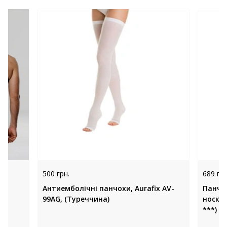
500 грн.
689 грн
ів
Антиемболічні панчохи, Aurafix AV-
Панчо
99AG, (Туреччина)
носком
***) «