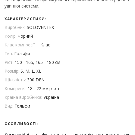
удинної системи.
ХАРАКТЕРИСТИКИ:
Виробник:
SOLOVENTEX
Колір:
Чорний
Клас компресії:
1 Клас
Тип:
Гольфи
Ріст:
150 - 165, 165 - 180 см
Розмір:
S, M, L, XL
Щільність:
300 DEN
Компресія:
18 - 22 мм.рт.ст
Країна виробника:
Україна
Вид:
Гольфи
ОСОБЛИВОСТІ:
Компресійні гольфи стануть справжнім рятівником для