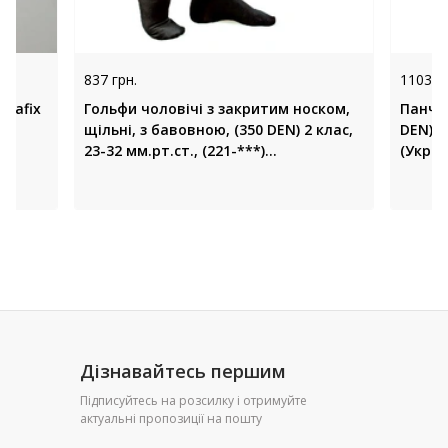
837 грн.
1103 гр
urafix
Гольфи чоловічі з закритим носком,
Панчох
щільні, з бавовною, (350 DEN) 2 клас,
DEN) 1
23-32 мм.рт.ст., (221-***)
(Украї
«SOLOVENTEX» (Україна)
Дізнавайтесь першим
Підписуйтесь на розсилку і отримуйте
актуальні пропозиції на пошту