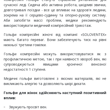
сучасної леді. Сидяча або активна робота, шкідливі звички,
довготривалі поїздки - все це впливає на здоров'я людини,
зокрема на її серцево-судинну та опорно-рухову систему.
Аби запобігти массі проблем, медики рекомендують
використовувати медичний компресійний трикотаж.
Гольфи компресійні жіночі від компанії «SOLOVENTEX»
мають багато переваг. Вони забезпечують тиск на рівні
нижньої третини гомілки.
Гольфи компресійні можуть використовуватися як з
профілактичною метою, так і при наявності хвороб вен, які
супроводжуються явищами хронічної венозної
недостатності 1 ступеня.
Медичні гольфи виготовлені з якісних матеріалів, які не
викликають алергію та дозволяють шкірі дихати.
Гольфи для жінок здійснюють наступний позитивний
вплив:
Звужують просвіт вен.