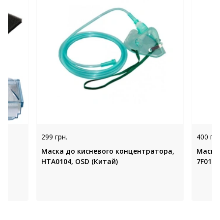
299 грн.
400 грн
Маска до кисневого концентратора,
Маска
НТА0104, OSD (Китай)
7F015 (