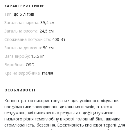
ХАРАКТЕРИСТИКИ:
Тип:
до 5 літрів
Загальна ширина:
39,4 см
Загальна висота:
24,5 см
Споживана потужність:
400 Вт
Загальна довжина:
50 см
Вага виробу:
15,5 кг
Виробник:
OSD
Країна виробника:
Італія
ОСОБЛИВОСТІ:
Концентратор використовується для успішного лікування і
профілактики захворювань дихальних шляхів, а також
нездужань, які виникають в результаті дефіциту кисню і
низького рівня гемоглобіну в крові: головний біль, швидка
стомлюваність, безсоння. Ефективність кисневої терапії для