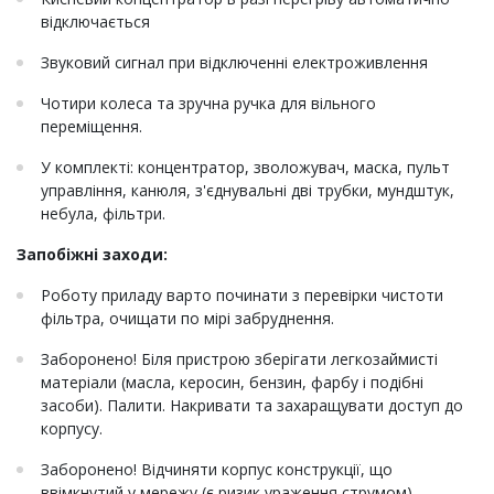
відключається
Звуковий сигнал при відключенні електроживлення
Чотири колеса та зручна ручка для вільного
переміщення.
У комплекті: концентратор, зволожувач, маска, пульт
управління, канюля, з'єднувальні дві трубки, мундштук,
небула, фільтри.
Запобіжні заходи:
Роботу приладу варто починати з перевірки чистоти
фільтра, очищати по мірі забруднення.
Заборонено! Біля пристрою зберігати легкозаймисті
матеріали (масла, керосин, бензин, фарбу і подібні
засоби). Палити. Накривати та захаращувати доступ до
корпусу.
Заборонено! Відчиняти корпус конструкції, що
ввімкнутий у мережу (є ризик ураження струмом).