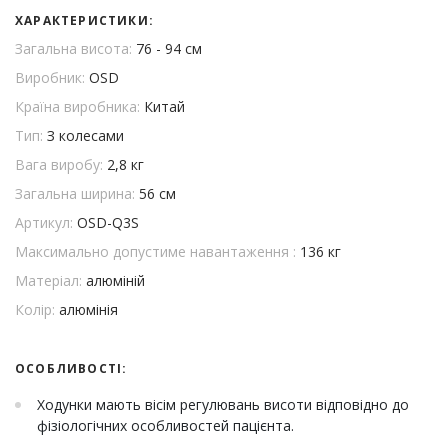
ХАРАКТЕРИСТИКИ:
Загальна висота:
76 - 94 см
Виробник:
OSD
Країна виробника:
Китай
Тип:
З колесами
Вага виробу:
2,8 кг
Загальна ширина:
56 см
Артикул:
OSD-Q3S
Максимально допустиме навантаження :
136 кг
Матеріал:
алюміній
Колір:
алюмінія
ОСОБЛИВОСТІ:
Ходунки мають вісім регулювань висоти відповідно до
фізіологічних особливостей пацієнта.