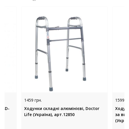
1459 грн.
1599 гр
OSD-
Ходунки складні алюмінієві, Doctor
Ходунк
Life (Україна), арт.12850
за ви
(Украї