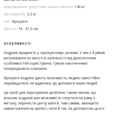
Максимально допустиме навантаження:
140 кг
Вага виробу:
3,2 кг
Тип:
Крокуючі
Висота:
74 - 91,5 см
ОСОБЛИВОСТІ:
Ходунки працюють у «крокуючому» режимі. У них є 8 рівнів
регулювання по висоті в залежності від фізіологічних
особливостей користувача. Гумові наконечники
попереджають ковзання.
Крокуючі ходунки дають можливість людині самостійно
переміщатися, не вдаючись до допомоги інших людей.
Це засіб для пересування зроблено таким чином, що
власник ходунків має можливість спертися на раму з
металу, перенести центр ваги й, тим самим, зменшити
навантаження на хребет, ноги й таз. За допомогою цього