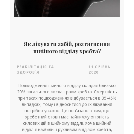
Як лікувати забій, розтягнення
шийного відділу хребта?
РЕАБІЛІТАЦІЯ ТА
11 СІЧЕНЬ
|
ЗДОРОВ`Я
2020
Пошкодження шийного відділу складає близько
20% загального числа травм хребта. Смертність
при таких пошкодженнях відбувається в 35-45%
випадках, тому і відноситися до їх лікування
потрібно уважно. Це пов’язано з тим, що
хребетний стовп має найнижчу опірність
силових дій в шийному відділі. Хоча шийний
відділ є найбільш рухливим відділом хребта,