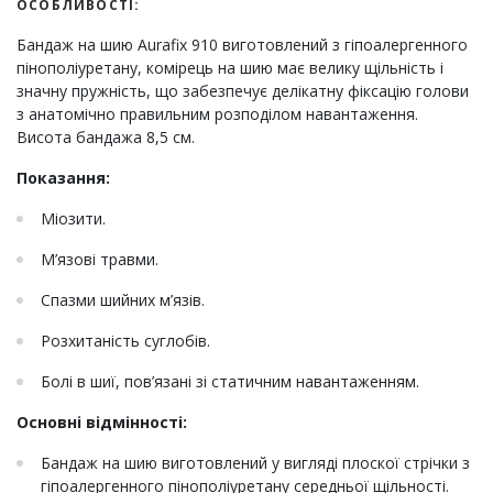
ОСОБЛИВОСТІ:
Бандаж на шию Aurafix 910 виготовлений з гіпоалергенного
пінополіуретану, комірець на шию має велику щільність і
значну пружність, що забезпечує делікатну фіксацію голови
з анатомічно правильним розподілом навантаження.
Висота бандажа 8,5 см.
Показання:
Міозити.
М’язові травми.
Спазми шийних м’язів.
Розхитаність суглобів.
Болі в шиї, пов’язані зі статичним навантаженням.
Основні відмінності:
Бандаж на шию виготовлений у вигляді плоскої стрічки з
гіпоалергенного пінополіуретану середньої щільності.