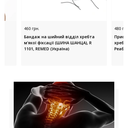
460 грн.
480 грн
Бандаж на шийний відділ хребта
Прист
м'якої фіксації (ШИНА ШАНЦА), R
хребт
1101, REMED (Україна)
Реабіл