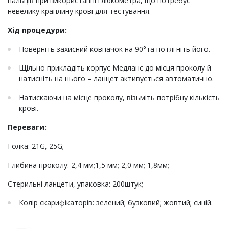
пальців при використанні глюкометра, що потребує
невелику краплину крові для тестування.
Хід процедури:
Поверніть захисний ковпачок на 90°та потягніть його.
Щільно прикладіть корпус Медланс до місця проколу й
натисніть на нього – ланцет активується автоматично.
Натискаючи на місце проколу, візьміть потрібну кількість
крові.
Переваги:
Голка: 21G, 25G;
Глибина проколу: 2,4 мм;1,5 мм; 2,0 мм; 1,8мм;
Стерильні ланцети, упаковка: 200штук;
Колір скарифікаторів: зелений; бузковий; жовтий; синій.