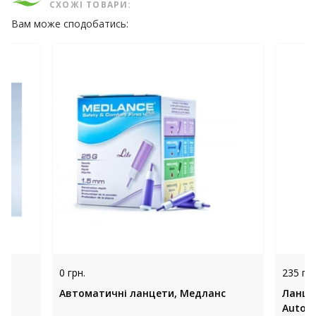
СХОЖІ ТОВАРИ:
Вам може сподобатись:
0 грн.
235 грн
,
Автоматичні ланцети, Медланс
Ланцет
Auto-c