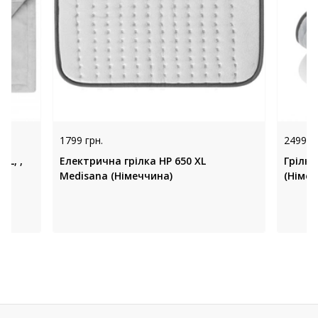
1799 грн.
2499 гр
XL, ,
Електрична грілка HP 650 XL
Грілка
Medisana (Німеччина)
(Німеч