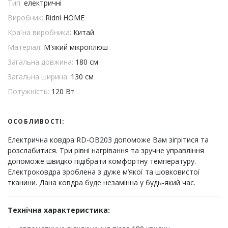
Тип:
електричні
Виробник:
Ridni HOME
Країна виробника:
Китай
Матеріал:
М'який мікроплюш
Загальна довжина:
180 см
Загальна ширина:
130 см
Потужність:
120 Вт
ОСОБЛИВОСТІ:
Електрична ковдра RD-OB203 допоможе Вам зігрітися та
розслабитися. Три рівні нагрівання та зручне управління
допоможе швидко підібрати комфортну температуру.
Електроковдра зроблена з дуже м’якої та шовковистої
тканини. Дана ковдра буде незамінна у будь-який час.
Технічна характеристика: