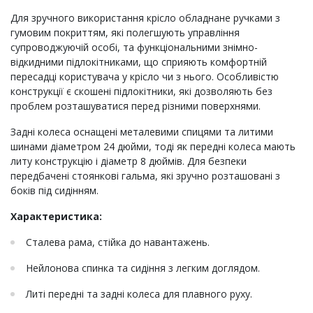
Для зручного використання крісло обладнане ручками з
гумовим покриттям, які полегшують управління
супроводжуючій особі, та функціональними знімно-
відкидними підлокітниками, що сприяють комфортній
пересадці користувача у крісло чи з нього. Особливістю
конструкції є скошені підлокітники, які дозволяють без
проблем розташуватися перед різними поверхнями.
Задні колеса оснащені металевими спицями та литими
шинами діаметром 24 дюйми, тоді як передні колеса мають
литу конструкцію і діаметр 8 дюймів. Для безпеки
передбачені стоянкові гальма, які зручно розташовані з
боків під сидінням.
Характеристика:
Сталева рама, стійка до навантажень.
Нейлонова спинка та сидіння з легким доглядом.
Литі передні та задні колеса для плавного руху.