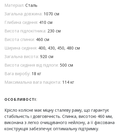
Матеріал:
Сталь
Загальна довжина:
1070 см
Глибина сидіння:
410 см
Висота підлокітника:
230 см
Висота спинки:
460 см
Ширина сидіння:
400, 430, 450, 480 см
Загальна висота:
920 см
Висота сидіння від підлоги:
500 см
Вага виробу:
18 кг
Максимальна вага пацієнта:
114 кг
ОСОБЛИВОСТІ:
Крісло колісне має міцну сталеву раму, що гарантує
стабільність і довговічність. Спинка, висотою 460 мм,
виконана з легко очищуваного нейлону, а її фіксована
конструкція забезпечує оптимальну підтримку.