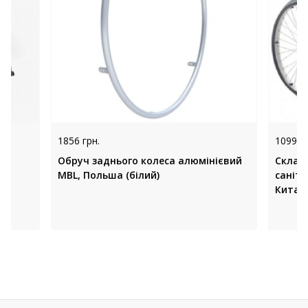
1856 грн.
10999 
Обруч заднього колеса алюмінієвий
Склада
MBL, Польша (білий)
саніт
Китай 