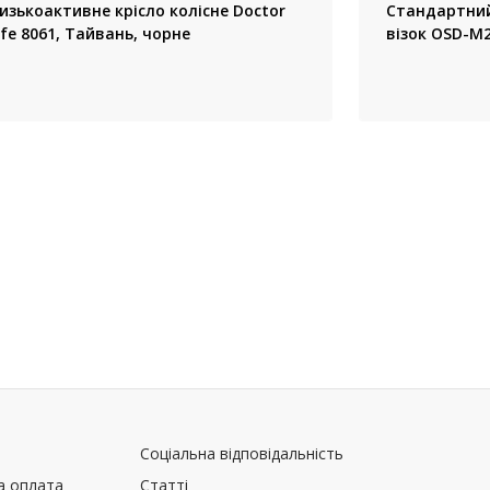
изькоактивне крісло колісне Doctor
Стандартний
ife 8061, Тайвань, чорне
візок OSD-M2
Соціальна відповідальність
а оплата
Статті