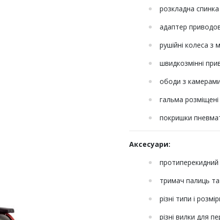
розкладна спинка
адаптер приводов
рушійні колеса з
швидкозмінні прив
ободи з камерами
гальма розміщені н
покришки пневмат
Аксесуари:
протиперекидний 
тримач палиць та
різні типи і розмір
різні вилки для пе