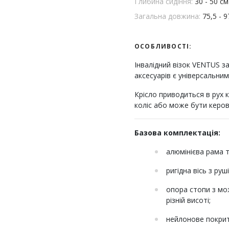
Глибина сидіння:
30 - 50 см
Загальна довжина:
75,5 - 9
ОСОБЛИВОСТІ:
Інвалідний візок VENTUS з
аксесуарів є універсальни
Крісло приводиться в рух
коліс або може бути керо
Базова комплектація:
алюмінієва рама та
ригідна вісь з ру
опора стопи з мо
різній висоті;
нейлонове покрит