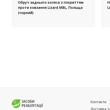
Обруч заднього колеса з покриттям
Н
проти ковзання Lizard MBL, Польща
L
(чорний)
Контакти
Доставка т