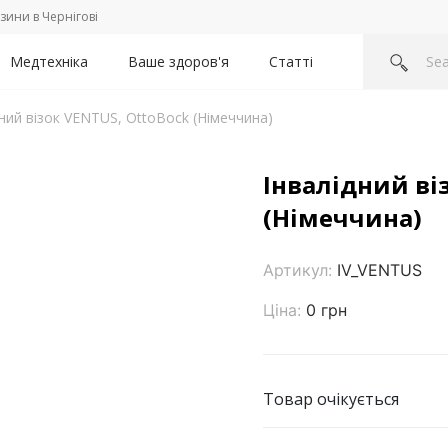
зини в Чернігові
Медтехніка
Ваше здоров'я
Статті
дний візок VENTUS, OttoBock (Німеччина)
Інвалідний ві
(Німеччина)
Артикул:
IV_VENTUS
Ціна:
0 грн
Товар очікується