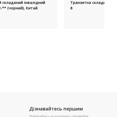
 складаний інвалідний
Транзитна складна кат
-** (чорний), Китай
8
Дізнавайтесь першим
Підписуйтесь на розсилку і отримуйте