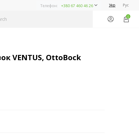
Укр
Рус
Телефон:
+380 67 460 46 26
0
зок VENTUS, OttoBock