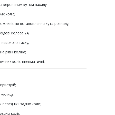
 з керованим кутом нахилу;
их коліс;
 можливістю встановлення кута розвалу;
одові колеса 24;
 високого тиску;
а рівні коліна;
ичних коліс пневматичні.
пристрій;
 милиць;
и передніх і задніх коліс;
редніх коліс;