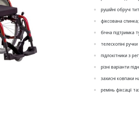
рушійні обручі тит
фіксована спинка;
бічна підтримка т
телескопіні ручк
підлокітники з ре
різні варіанти під
захисні ковпаки н
ремінь фіксації та