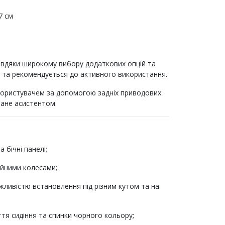
7 см
авдяки широкому вибору додаткових опцій та
м та рекомендується до активного використання.
 користувачем за допомогою задніх приводових
ване асистентом.
 бічні панелі;
шійними колесами;
жливістю встановлення під різним кутом та на
тя сидіння та спинки чорного кольору;