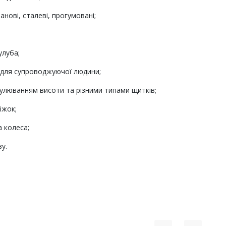
анові, сталеві, прогумовані;
улуба;
и для супроводжуючої людини;
гулюванням висоти та різними типами щитків;
ніжок;
а колеса;
зу.