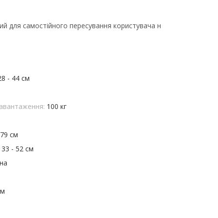
ний для самостійного пересування користувача н
28 - 44 см
авантаження:
100 кг
 79 см
:
33 - 52 см
на
см