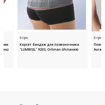
0 грн.
0 грн.
брами
Корсет бандаж для позвоночника
Поясн
вань)
"LUMBISIL" 9203, Orliman (Испания)
Aurafi