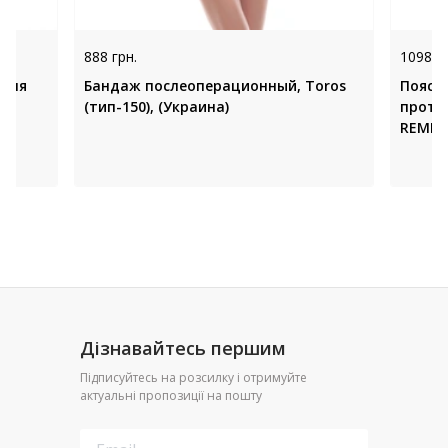
888 грн.
1098 гр
 для
Бандаж послеоперационный, Toros
Пояс 
(тип-150), (Украина)
проти
REMED
Дізнавайтесь першим
Підписуйтесь на розсилку і отримуйте
актуальні пропозиції на пошту