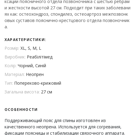
ксации поясничного отдела позвоночника с шестью ребрам
и жесткости высотой 27 см. Подходит при таких заболевани
ях как: остеохондроз, спондилез, остеоартроз межпозвонк
овых суставов пояснично-крестцового отдела позвоночник
а.
ХАРАКТЕРИСТИКИ:
Розмір:
XL, S, M, L
Виробник:
Реабілітімед
Колір:
Чорний, Синій
Матеріал:
Неопрен
Тип:
Попереково-крижовий
Загальна висота:
27 см
ОСОБЕННОСТИ
Поддерживающий пояс для спины изготовлен из
качественного неопрена. Используется для согревания,
фиксации поясницы и стабилизации связочного аппарата.