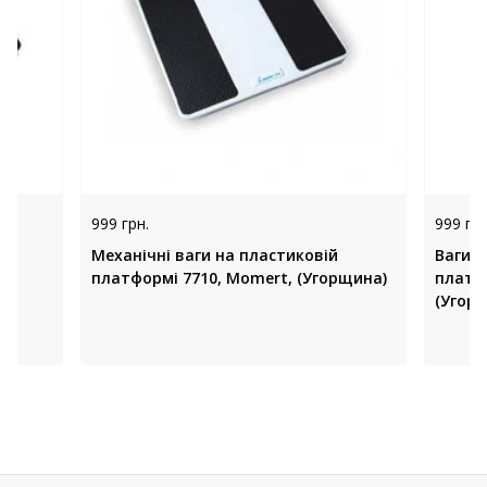
999 грн.
999 грн
81,
Механічні ваги на пластиковій
Ваги к
платформі 7710, Momert, (Угорщина)
платфо
(Угор