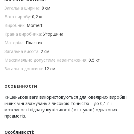
Загальна ширина:
8 см
Вага виробу:
0,2 кг
Виробник:
Momert
Країна виробника:
Угорщина
Матеріал:
Пластик
Загальна висота:
2 см
Максимально допустиме навантаження:
0,5 кг
Загальна довжина:
12 см
ОСОБЕННОСТИ
Кишенькові ваги використовуються для ювелірних виробів і
інших міні-зважувань з високою точністю – до 0,1 г і
можливості підрахунку кількості ( в штуках ) однакових
предметів.
Особливості: