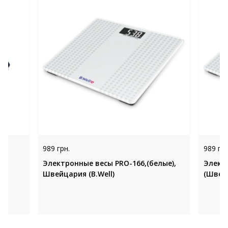
989 грн.
989 грн
81,
Электронные весы PRO-166,(белые),
Электр
Швейцария (B.Well)
(Швей