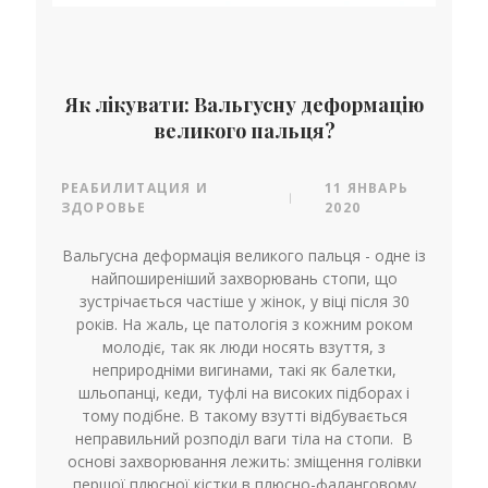
Як лікувати: Вальгусну деформацію
великого пальця?
РЕАБИЛИТАЦИЯ И
11 ЯНВАРЬ
|
ЗДОРОВЬЕ
2020
Вальгусна деформація великого пальця - одне із
найпоширеніший захворювань стопи, що
зустрічається частіше у жінок, у віці після 30
років. На жаль, це патологія з кожним роком
молодіє, так як люди носять взуття, з
неприродніми вигинами, такі як балетки,
шльопанці, кеди, туфлі на високих підборах і
тому подібне. В такому взутті відбувається
неправильний розподіл ваги тіла на стопи. В
основі захворювання лежить: зміщення голівки
першої плюсної кістки в плюсно-фаланговому