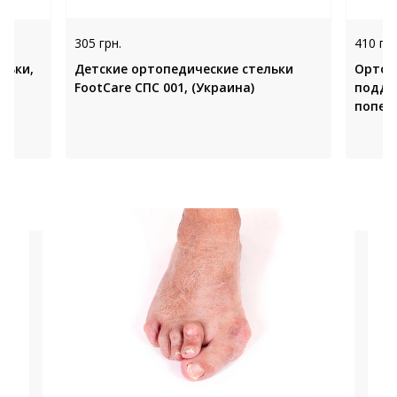
305 грн.
410 грн
льки,
Детские ортопедические стельки
Ортоп
FootCare СПС 001, (Украина)
подде
попер
СПС 00