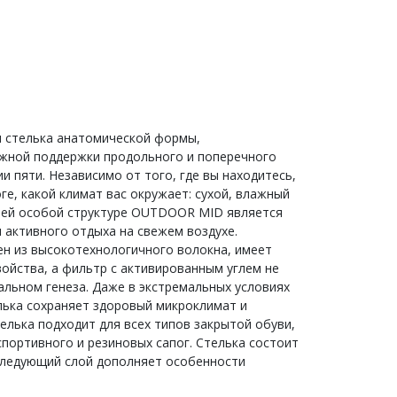
я стелька анатомической формы,
ежной поддержки продольного и поперечного
и пяти. Независимо от того, где вы находитесь,
ге, какой климат вас окружает: сухой, влажный
воей особой структуре OUTDOOR MID является
 активного отдыха на свежем воздухе.
н из высокотехнологичного волокна, имеет
йства, а фильтр с активированным углем не
альном генеза. Даже в экстремальных условиях
лька сохраняет здоровый микроклимат и
елька подходит для всех типов закрытой обуви,
спортивного и резиновых сапог. Стелька состоит
следующий слой дополняет особенности