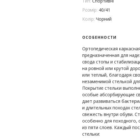
Тип:
Спортивні
Розмір:
40/41
Колір:
Чорний
ОСОБЕННОСТИ
Ортопедическая каркасна
предназначенная для над
свода стопы и стабилизаци
на ровной или крутой доро
или теплый, благодаря с
незаменимой стелькой для
Покрытие стельки выполне
особые абсорбирующие сво
дает развиваться бактери
и длительных походах сте
свежесть внутри обуви. Ст
особенно для походного, 
из пяти слоев. Каждый по
стельки: