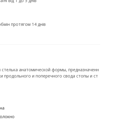
їні від 1 до 5 днів
бмін протягом 14 днів
я стелька анатомической формы, предназначенн
и продольного и поперечного свода стопы и ст
на
волокно