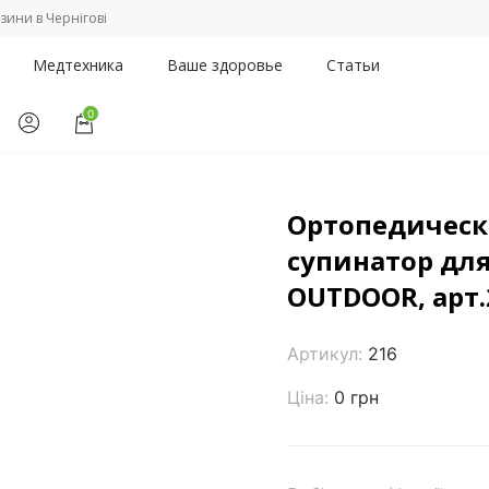
зини в Чернігові
Медтехника
Ваше здоровье
Статьи
0
и супинаторы
/
Ортопедические каркасные стельки-супинатор д
Ортопедическ
супинатор для
OUTDOOR, арт.
Артикул:
216
Ціна:
0 грн