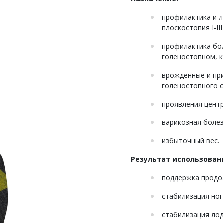
профилактика и л
плоскостопия I-III
профилактика бол
голеностопном, 
врожденные и пр
голеностопного с
проявления цент
варикозная болез
избыточный вес.
Результат использован
поддержка продол
стабилизация ног
стабилизация ло