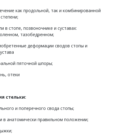
ечение как продольной, так и комбинированной
 степени;
и в стопе, позвоночнике и суставах:
коленном, тазобедренном;
иобретенные деформации сводов стопы и
устава
ральной пяточной шпоры;
нь, отеки
ия стельки:
ьного и поперечного свода стопы;
и в анатомически правильном положении;
дыжки;