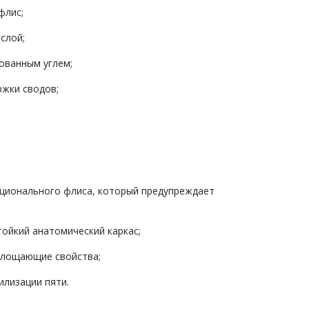
флис;
слой;
ованным углем;
ржки сводов;
кционального флиса, который предупреждает
ойкий анатомический каркас;
глощающие свойства;
илизации пяти.