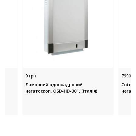
0 грн.
7990 гр
Ламповий однокадровий
Світл
)
негатоскоп, OSD-HD-301, (Італія)
негато