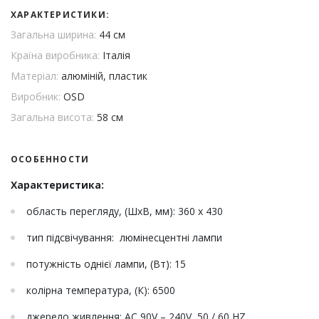
ХАРАКТЕРИСТИКИ:
Загальна ширина:
44 см
Країна виробника:
Італія
Матеріал:
алюміній, пластик
Виробник:
OSD
Загальна висота:
58 см
ОСОБЕННОСТИ
Характеристика:
область перегляду, (ШхВ, мм): 360 х 430
тип підсвічування: люмінесцентні лампи
потужність однієї лампи, (Вт): 15
колірна температура, (К): 6500
джерело живлення: AC 90V – 240V, 50 / 60 HZ