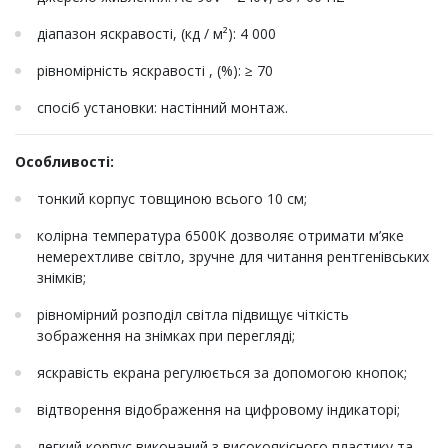
діапазон яскравості, (кд / м²): 4 000
рівномірність яскравості , (%): ≥ 70
спосіб установки: настінний монтаж.
Особливості:
тонкий корпус товщиною всього 10 см;
колірна температура 6500К дозволяє отримати м’яке
немерехтливе світло, зручне для читання рентгенівських
знімків;
рівномірний розподіл світла підвищує чіткість
зображення на знімках при перегляді;
яскравість екрана регулюється за допомогою кнопок;
відтворення відображення на цифровому індикаторі;
легкий корпус виконаний з високоякісного пластику та