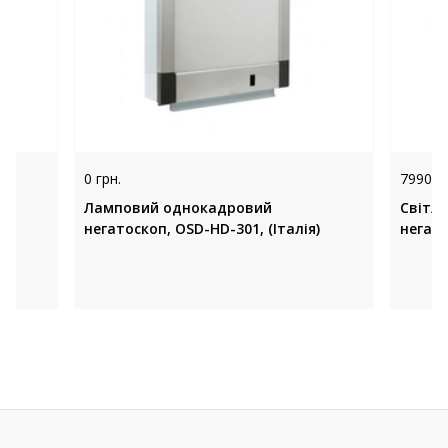
0 грн.
7990 гр
Ламповий однокадровий
Світл
)
негатоскоп, OSD-HD-301, (Італія)
негато