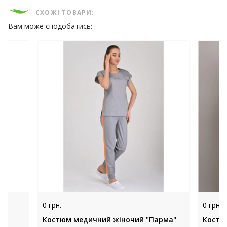
СХОЖІ ТОВАРИ:
Вам може сподобатись:
0 грн.
0 грн.
Костюм медичний жіночий "Парма"
Костю