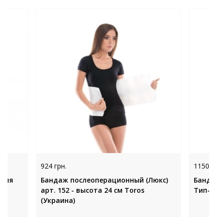
924 грн.
1150 гр
 для
Бандаж послеоперационный (Люкс)
Банда
арт. 152 - высота 24 см Toros
Тип-35
(Украина)