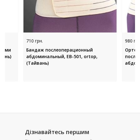
710 грн.
980 грн
брами
Бандаж послеоперационный
Ортоп
вань)
абдоминальный, EB-501, ortop,
после
(Тайвань)
абдоми
(Тайва
Дізнавайтесь першим