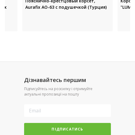
Пояснично-крестцовый корсет,
Корсе
fix
Aurafix AO-63 с подушечкой (Турция)
"LUMBI
Дізнавайтесь першим
Підписуйтесь на розсилку і отримуйте
актуальні пропозиції на пошту
ПІДПИСАТИСЬ