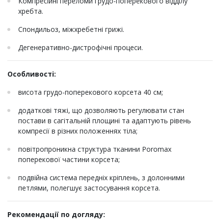
Компресійні переломи грудо-поперекового відділу
хребта.
Спондильоз, міжхребетні грижі.
Дегенеративно-дистрофічні процеси.
Особливості:
висота грудо-поперекового корсета 40 см;
додаткові тяжі, що дозволяють регулювати стан
постави в сагітальній площині та адаптують рівень
компресії в різних положеннях тіла;
повітропроникна структура тканини Poromax
поперекової частини корсета;
подвійна система передніх кріплень, з долонними
петлями, полегшує застосування корсета.
Рекомендації по догляду: