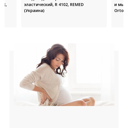
яс,
эластический, R 4102, REMED
и мыш
(Украина)
Ortop,