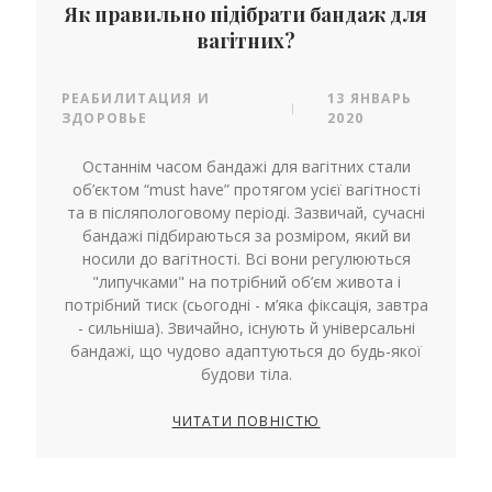
Як правильно підібрати бандаж для
вагітних?
РЕАБИЛИТАЦИЯ И
13 ЯНВАРЬ
|
ЗДОРОВЬЕ
2020
Останнім часом бандажі для вагітних стали
об’єктом “must have” протягом усієї вагітності
та в післяпологовому періоді. Зазвичай, сучасні
бандажі підбираються за розміром, який ви
носили до вагітності. Всі вони регулюються
"липучками" на потрібний об’єм живота і
потрібний тиск (сьогодні - м’яка фіксація, завтра
- сильніша). Звичайно, існують й універсальні
бандажі, що чудово адаптуються до будь-якої
будови тіла.
ЧИТАТИ ПОВНІСТЮ