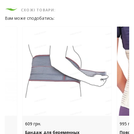
СХОЖІ ТОВАРИ:
Вам може сподобатись:
609 грн.
995 грн
Бандаж для беременных
Пояс 