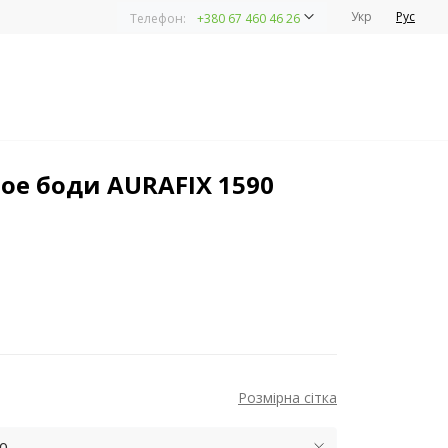
Укр
Рус
Телефон:
+380 67 460 46 26
90 (Турция)
ое боди AURAFIX 1590
Розмірна сітка
ю