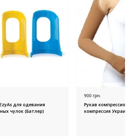
900 грн.
EzyAs для одевания
Рукав компрессионный А
ных чулок (Батлер)
компрессия Украина (б