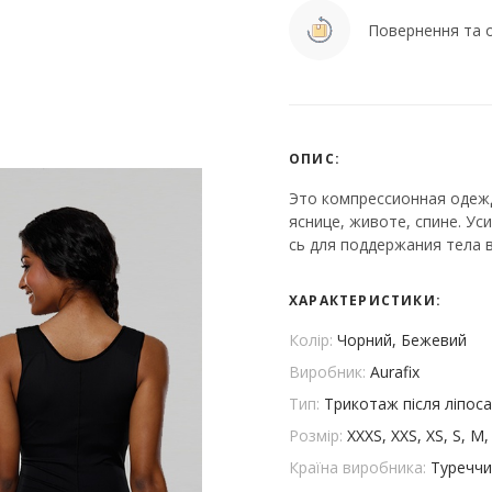
Повернення та о
ОПИС:
Это компрессионная одежд
яснице, животе, спине. Ус
сь для поддержания тела 
ХАРАКТЕРИСТИКИ:
Колір:
Чорний, Бежевий
Виробник:
Aurafix
Тип:
Трикотаж після ліпоса
Розмір:
XXXS, XXS, XS, S, M,
Країна виробника:
Туреччи