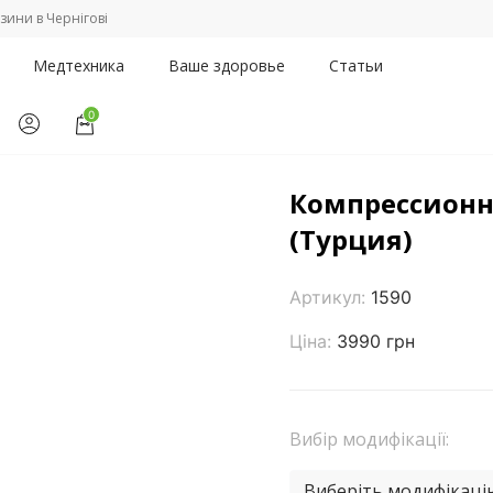
зини в Чернігові
Медтехника
Ваше здоровье
Статьи
0
 антиемболический трикотаж
/
Компрессионное боди AURAFIX 15
Компрессионн
(Турция)
Артикул:
1590
Ціна:
3990 грн
Вибір модифікації:
Виберіть модифікаці