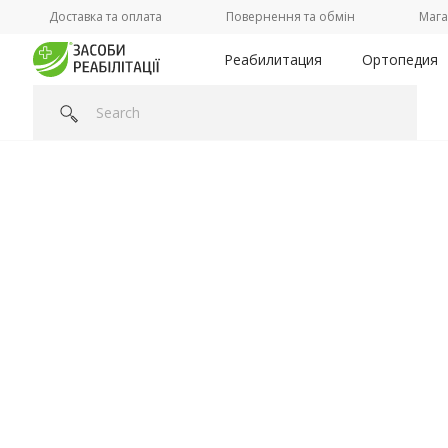
Доставка та оплата
Повернення та обмін
Мага
Реабилитация
Ортопедия
Головна
/
Категорії /
Ваше здоровье
/
Компрессионный и