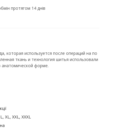
бмін протягом 14 днів
а, которая используется после операций на по
иленная ткань и технология шитья использовали
в анатомической форме.
кції
 L, XL, XXL, XXXL
на