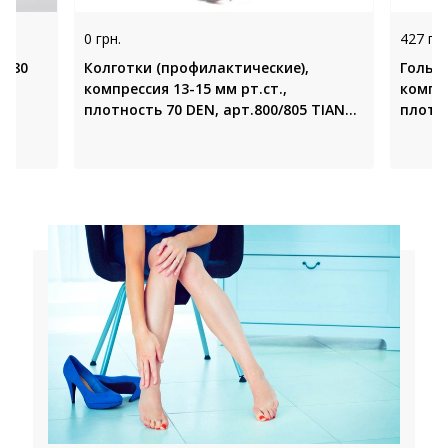
0 грн.
427 грн
1580
Колготки (профилактические),
Гольф
компрессия 13-15 мм рт.ст.,
компре
плотность 70 DEN, арт.800/805 TIANA
плотно
(Италия)
TIANA 