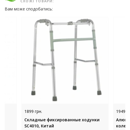
СХОЖІ ТОВАРИ:
Вам може сподобатись:
1899 грн.
1949 гр
р
Складные фиксированные ходунки
Алюми
SC4010, Китай
колеса