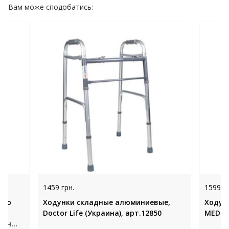
Вам може сподобатись:
1459 грн.
1599 гр
ною
Ходунки складные алюминиевые,
Ходунк
тю
Doctor Life (Украина), арт.12850
MED-0
аїна,