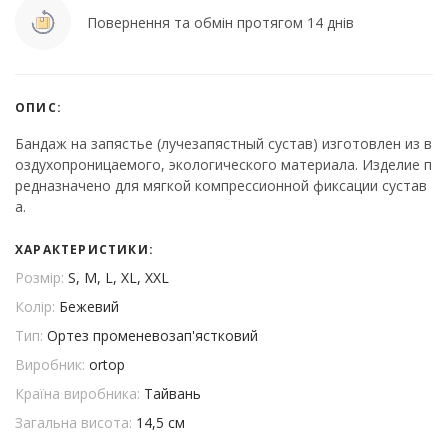
Повернення та обмін протягом 14 днів
ОПИС:
Бандаж на запястье (лучезапястный сустав) изготовлен из в
оздухопроницаемого, экологического материала. Изделие п
редназначено для мягкой компрессионной фиксации сустав
а.
ХАРАКТЕРИСТИКИ:
Розмір:
S, M, L, XL, XXL
Колір:
Бежевий
Тип:
Ортез променевозап'ястковий
Виробник:
ortop
Країна виробника:
Тайвань
Загальна висота:
14,5 см