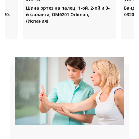
 и
Шина ортез на палец, 1-ой, 2-ой и 3-
Бандаж
- 80,
й фаланги, OM6201 Orliman,
0320 (
(Испания)