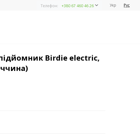
Укр
Рус
Телефон:
+380 67 460 46 26
ідйомник Birdie electric,
еччина)