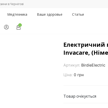
зини в Чернігові
Медтехника
Ваше здоровье
Статьи
0
усы
/
Електричний підйомник Birdie electric, Invacare, (Німеччина)
Електричний п
Invacare, (Нім
Артикул:
BirdieElectric
Ціна:
0 грн
Товар очікується