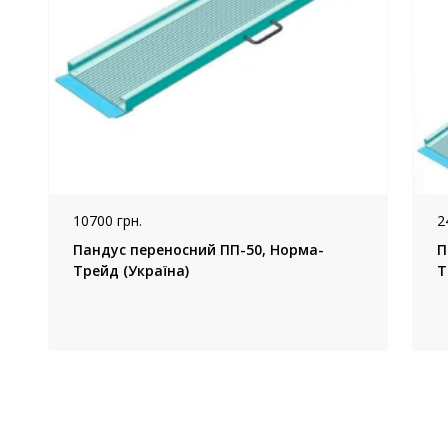
10700 грн.
2
Пандус переносний ПП-50, Норма-
П
Трейд (Україна)
Т