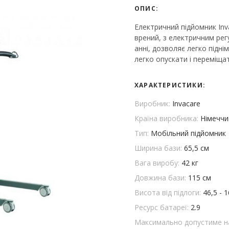
ОПИС:
Електричний підйомник Inva
врений, з електричним рег
анні, дозволяє легко піднім
легко опускати і переміщат
ХАРАКТЕРИСТИКИ:
Виробник:
Invacare
Країна виробника:
Німеччи
Тип:
Мобільний підйомник
Ширина бази:
65,5 см
Вага виробу:
42 кг
Довжина бази:
115 см
Висота від підлоги:
46,5 - 
Ресурс батареї:
2.9
Максимально допустиме н