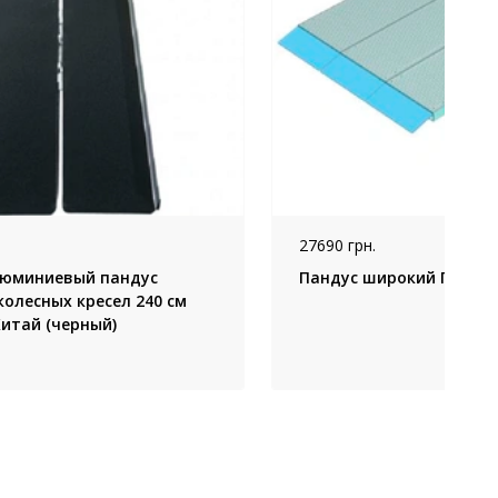
27690 грн.
люминиевый пандус
Пандус широкий ПШ, Н
колесных кресел 240 см
Китай (черный)