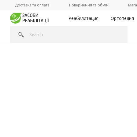
Доставка та оплата
Повернення та обмін
Мага
Реабилитация
Ортопедия
Головна
/
Категорії /
Реабилитация
/
Подъемники и панд