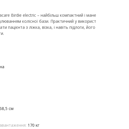
care Birdie electric – найбільш компактний і мане
улюванням колісної бази. Практичний у використ
ати пацієнта з ліжка, візка, і навіть підлоги, його
и.
на
168,5 см
авантаження:
170 кг