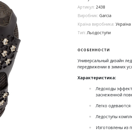
Артикул:
2438
Виробник:
Garcia
Країна виробника:
Україна
Тип:
Льодоступи
ОСОБЕННОСТИ
Универсальный дизайн лед
передвижении в зимних ус
Характеристика:
Ледоходы эффект
заснеженной повер
Легко одеваются 
Ледоступы компле
Изготовлены из п