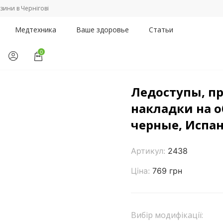
зини в Чернігові
Медтехника
Ваше здоровье
Статьи
0
ьзящие накладки на обувь Garcia 2437-2438, черные, Испания
Ледоступы, п
накладки на об
черные, Испа
Артикул:
2438
Ціна:
769 грн
Вибір модифікації: