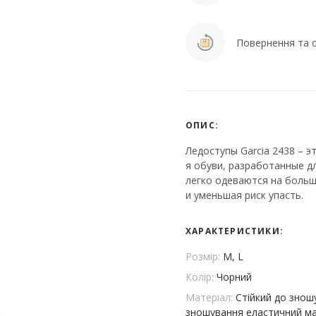
Повернення та о
ОПИС:
Ледоступы Garcia 2438 – 
я обуви, разработанные д
легко одеваются на боль
и уменьшая риск упасть.
ХАРАКТЕРИСТИКИ:
Розмір:
M, L
Колір:
Чорний
Матеріал:
Стійкий до знош
зношування еластичний ма