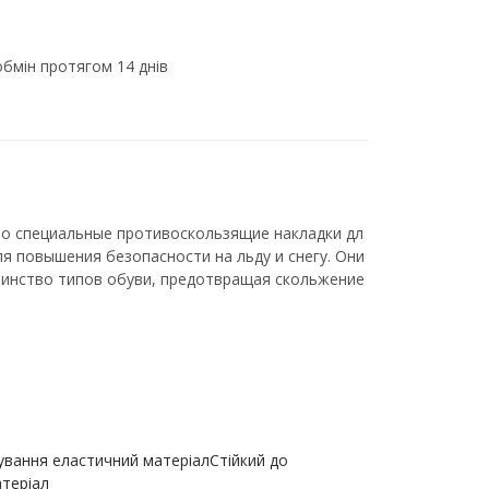
бмін протягом 14 днів
это специальные противоскользящие накладки дл
ля повышения безопасности на льду и снегу. Они
шинство типов обуви, предотвращая скольжение
ування еластичний матеріалСтійкий до
теріал