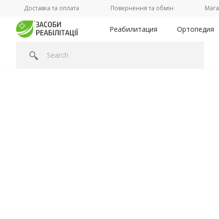
Доставка та оплата
Повернення та обмін
Мага
Реабилитация
Ортопедия
Головна
/
Категорії /
Ортопедия
/
Ледоступы, противоскол