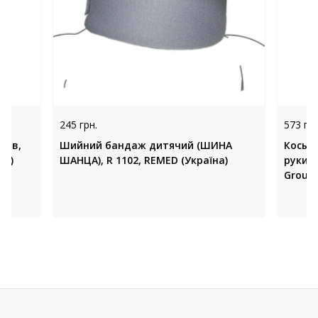
245 грн.
573 грн
тав,
Шийний бандаж дитячий (ШИНА
Косын
на)
ШАНЦА), R 1102, REMED (Україна)
руки д
Group 