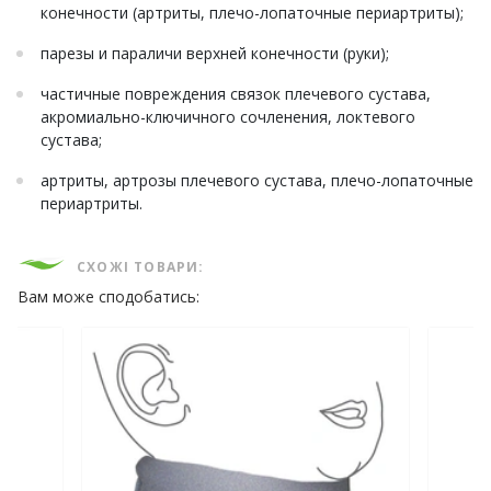
конечности (артриты, плечо-лопаточные периартриты);
парезы и параличи верхней конечности (руки);
частичные повреждения связок плечевого сустава,
акромиально-ключичного сочленения, локтевого
сустава;
артриты, артрозы плечевого сустава, плечо-лопаточные
периартриты.
СХОЖІ ТОВАРИ:
Вам може сподобатись: