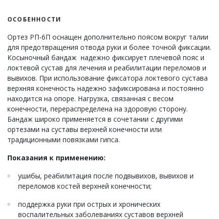
ОСОБЕННОСТИ
Ортез РП-6П оснащен дополнительно поясом вокруг талии
для предотвращения отвода руки и более точной фиксации.
Косыночный бандаж надежно фиксирует плечевой пояс и
локтевой сустав для лечения и реабилитации переломов и
вывихов. При использование фиксатора локтевого сустава
верхняя конечность надежно зафиксирована и постоянно
находится на опоре. Нагрузка, связанная с весом
конечности, перераспределена на здоровую сторону.
Бандаж широко применяется в сочетании с другими
ортезами на суставы верхней конечности или
традиционными повязками гипса.
Показания к применению:
ушибы, реабилитация после подвывихов, вывихов и
переломов костей верхней конечности;
поддержка руки при острых и хронических
воспалительных заболеваниях суставов верхней